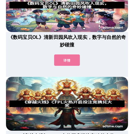
《数码宝贝OL》清新田园风吹入现实，数字与自然的奇
妙碰撞
详情