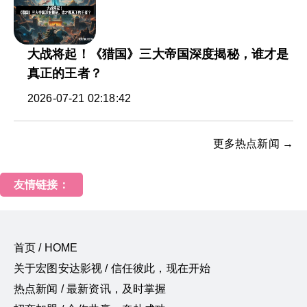
大战将起！《猎国》三大帝国深度揭秘，谁才是
真正的王者？
2026-07-21 02:18:42
更多热点新闻 →
友情链接：
首页 / HOME
关于宏图安达影视 / 信任彼此，现在开始
热点新闻 / 最新资讯，及时掌握