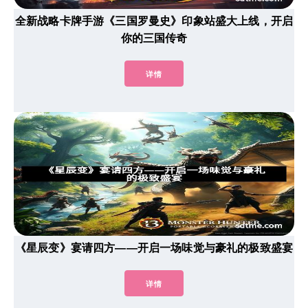
全新战略卡牌手游《三国罗曼史》印象站盛大上线，开启
你的三国传奇
详情
《星辰变》宴请四方——开启一场味觉与豪礼的极致盛宴
详情